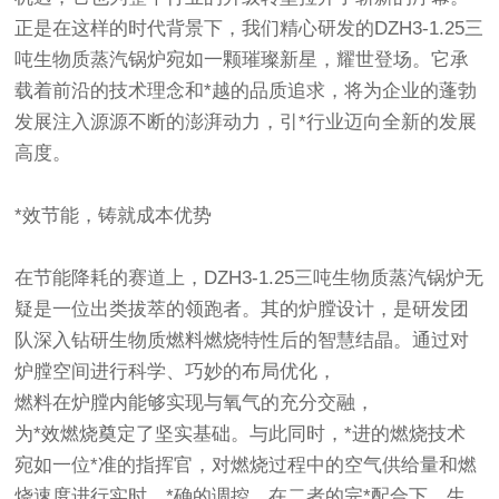
正是在这样的时代背景下，我们精心研发的DZH3-1.25三
吨生物质蒸汽锅炉宛如一颗璀璨新星，耀世登场。它承
载着前沿的技术理念和*越的品质追求，将为企业的蓬勃
发展注入源源不断的澎湃动力，引*行业迈向全新的发展
高度。
*效节能，铸就成本优势
在节能降耗的赛道上，DZH3-1.25三吨生物质蒸汽锅炉无
疑是一位出类拔萃的领跑者。其的炉膛设计，是研发团
队深入钻研生物质燃料燃烧特性后的智慧结晶。通过对
炉膛空间进行科学、巧妙的布局优化，
燃料在炉膛内能够实现与氧气的充分交融，
为*效燃烧奠定了坚实基础。与此同时，*进的燃烧技术
宛如一位*准的指挥官，对燃烧过程中的空气供给量和燃
烧速度进行实时、*确的调控。在二者的完*配合下，生