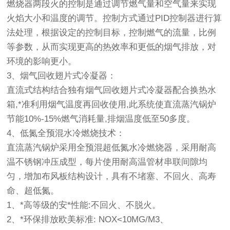
燃烧器两段火的控制是通过调节燃气量和空气量来实现
火焰大小和温度的调节。控制方式通过PID控制器进行算
法处理，根据设定的控制目标，控制燃气的流量，比例
等参数，从而实现更高的热效率和更低的烟气排放，对
环境的影响更小。
3、烟气回收翅片式冷凝器：
直流式结构结合独有烟气回收翅片式冷凝器配合换热水
箱,*准利用烟气温度再回收使用,此系统使直流蒸汽锅炉
节能10%-15%燃气消耗量,排烟温度低至50多度。
4、低氮全预混水冷燃烧技术：
直流蒸汽锅炉采用全预混超低氮水冷燃烧器，采用耐高
温不锈钢冲压成型，每片使用耐高温管材串联间隙均
匀，增加布风板结构设计，具有不堵塞、不回火、高寿
命、超低氮。
1、*高等级的安*性能:不回火、不脱火。
2、*环保排放欧美标准: NOX<10MG/M3、