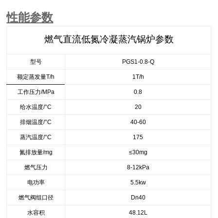
性能参数
燃气直流低氮冷凝蒸汽锅炉参数
型号
PGS1-0.8-Q
额定蒸发量T/h
1T/h
工作压力/MPa
0.8
给水温度/°C
20
排烟温度/°C
40-60
蒸汽温度/°C
175
氮排放量/mg
≤30mg
燃气压力
8-12kPa
电功率
5.5kw
燃气阀组口径
Dn40
水容积
48.12L