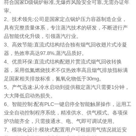
符合国家D级锅炉标准,无爆炸风险安全可靠,无需办证年
审。
2、技术领先:公司是国家定点锅炉压力容器制造企业，
具有完整质量体系，专注蒸汽技术的研发，不断进行产
品智能优化升级，引领蒸汽行业。
3、高效节能:直流式结构结合独有烟气回收翅片式冷凝
器，热效率高达97.8%,蒸汽品质好。
4、优质环保:直流式结构配翅片贯流式烟气回收转换
器，采用低氮燃烧技术不仅热效率高且烟气排放指标满
足国家相关排放标准，氮氧化物低于30mg。
5、产气迅速:从冷水启动到提供额定蒸汽只需要1分钟，
大大降低启动热损失。
6、智能控制:配有PLC一键启停全智能触屏操作，运用工
业全自动控制程序系统，精准供水、供气模式。各项保
护功能齐全，只需接通水、电、气即可调试使用。
7、模块化设计:模块式配置用户可根据用气情况就近安