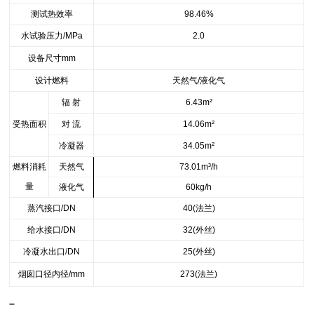
测试热效率
98.46%
水试验压力/MPa
2.0
设备尺寸mm
设计燃料
天然气/液化气
辐 射
6.43m
²
受热面积
对 流
14.06m
²
冷凝器
34.05m
²
燃料消耗
天然气
73.01m
³/h
量
液化气
60kg/h
蒸汽接口/DN
40(
法兰)
给水接口/DN
32(
外丝)
冷凝水出口/DN
25(
外丝)
烟囱口径内径/mm
273(
法兰)